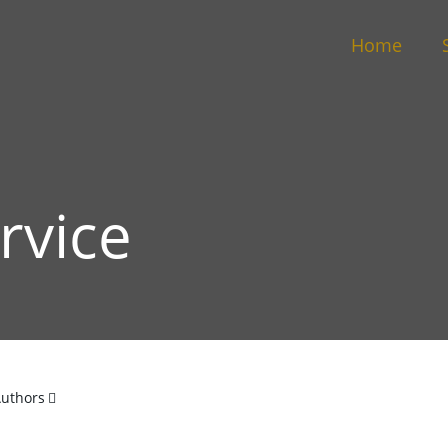
Home
rvice
uthors