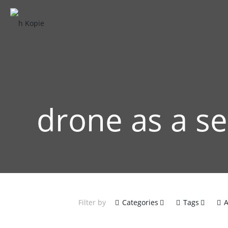
drone as a se
Filter by
Categories
Tags
A