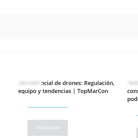
Guía esencial de drones: Regulación,
El a
23/11/2025
16/1
equipo y tendencias | TopMarCon
cons
pod
Read more