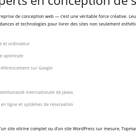
erts en conception de s
eprise de conception web — c’est une véritable force créative. Le
endances et technologies pour livrer des sites non seulement esthétiq
e et ordinateur
e optimisée
référencement sur Google
 communauté internationale de Jávea
en ligne et systèmes de réservation
un site vitrine complet ou d’un site WordPress sur mesure, Topmar