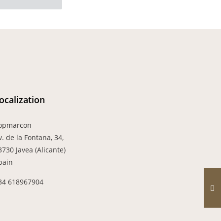
ocalization
opmarcon
v. de la Fontana, 34,
3730 Javea (Alicante)
pain
34 618967904