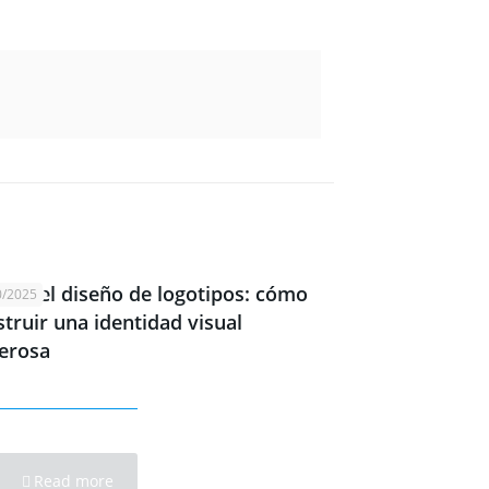
rte del diseño de logotipos: cómo
0/2025
truir una identidad visual
erosa
Read more