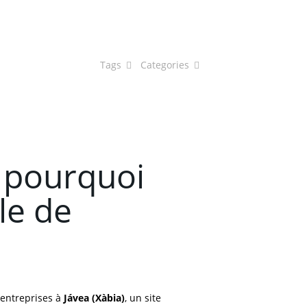
Tags
Categories
: pourquoi
le de
 entreprises à
Jávea (Xàbia)
, un site