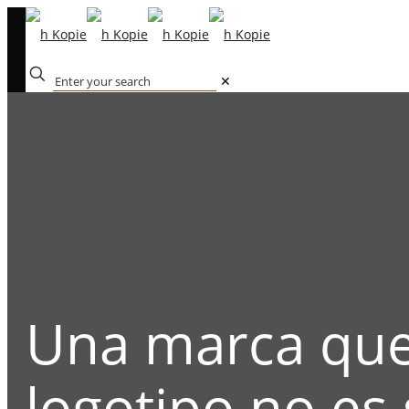
✕
Una marca que
logotipo no es 