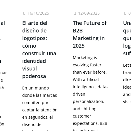
16/10/2025
12/09/2025
0
al
El arte del
The Future of
Un
diseño de
B2B
que
,
logotipos:
Marketing in
qu
cómo
2025
log
 |
construir una
suf
Marketing is
n
identidad
evolving faster
Let’
visual
than ever before.
bra
onar
poderosa
With artificial
dire
de
intelligence, data-
ide
ía
En un mundo
driven
and
donde las marcas
personalization,
visi
compiten por
and shifting
captar la atención
customer
n
en segundos, el
expectations, B2B
ón:
diseño de
brands must