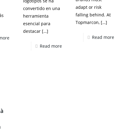
logotipos se ha
adapt or risk
convertido en una
falling behind. At
ás
herramienta
Topmarcon,
[…]
esencial para
destacar
[…]
Read more
more
Read more
 à
n