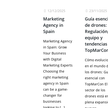
12/12/2025
23/11/2025
Marketing
Guía esenci
Agency in
de drones:
Spain
Regulación
equipo y
Marketing Agency
tendencias
in Spain: Grow
TopMarCo
Your Business
with Digital
Cómo evoluci
Marketing Experts
en el mundo 
Choosing the
los drones: Gu
right marketing
esencial con
agency in Spain
TopMarCon El
can be a game-
sector de los
changer for
drones está e
businesses
plena expansi
looking to
[…]