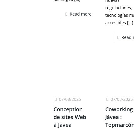
nuevas
regulaciones,
Read more
tecnologías m
accesibles
[…]
Read 
07/08/2025
07/08/2025
Conception
Coworking
de sites Web
Jávea :
à Jávea
Topmarcó