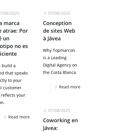
7/08/2025
07/08/2025
a marca
Conception
 atrae: Por
de sites Web
é un
à Jávea
otipo no es
Why Topmarcon
iciente
is a Leading
Digital Agency on
s build a
the Costa Blanca
nd that speaks
ctly to your
Read more
al customer
 reflects your
on.
07/08/2025
Read more
Coworking en
Jávea: