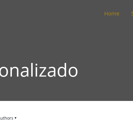
Home
sonalizado
uthors