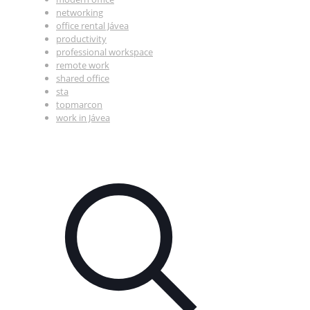
networking
office rental Jávea
productivity
professional workspace
remote work
shared office
sta
topmarcon
work in Jávea