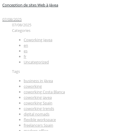
Conception de sites Web à Jávea
07/08/2025
07/08/2025
Categories
Coworking Javea
en
es
fr
Uncategorized
Tags
business in Jávea
coworking
coworking Costa Blanca
coworking javea
coworking Spain
coworking trends
digital nomads
flexible workspace
freelancers Spain
modern office